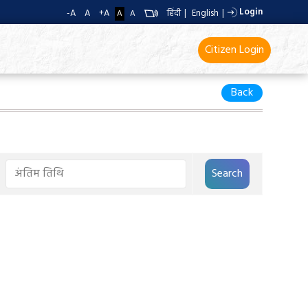
Login
-A
A
+A
हिंदी
|
English
|
A
A
Citizen Login
Back