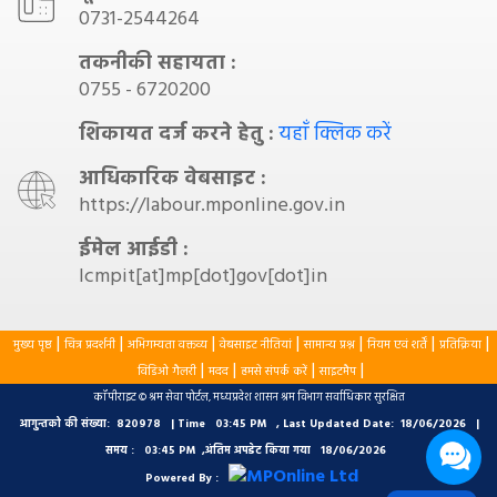
0731-2544264
तकनीकी सहायता :
0755 - 6720200
शिकायत दर्ज करने हेतु :
यहाँ क्लिक करें
आधिकारिक वेबसाइट :
https://labour.mponline.gov.in
ईमेल आईडी :
lcmpit[at]mp[dot]gov[dot]in
|
|
|
|
|
|
|
मुख्य पृष्ठ
चित्र प्रदर्शनी
अभिगम्यता वक्तव्य
वेबसाइट नीतियां
सामान्य प्रश्न
नियम एवं शर्तें
प्रतिक्रिया
|
|
|
|
विडिओ गैलरी
मदद
हमसे संपर्क करें
साइटमैप
कॉपीराइट © श्रम सेवा पोर्टल, मध्यप्रदेश शासन श्रम विभाग सर्वाधिकार सुरक्षित
आगुन्तको की संख्या:
820978
| Time
03:45 PM
, Last Updated Date:
18/06/2026
|
समय :
03:45 PM
,अंतिम अपडेट किया गया
18/06/2026
Powered By :