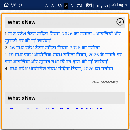
मुख्य पृष्ठ
Login
-A
A
+A
हिंदी
|
English
|
A
A
Citizen Login
What's New
1.
मध्य प्रदेश वेतन संहिता नियम, 2026 का मसौदा - आपत्तियों और
 के आवेदन भरे जाने के पूर्व एक बार सिटीजन लॉगिन पर जाकर प्रोफाइल बन
सुझावों पर की गई कार्रवाई
मध्यप्रदेश श्रम कल्याण मंडल
2.
46 मध्य प्रदेश वेतन संहिता नियम, 2026 का मसौदा
3.
131 मध्य प्रदेश औद्योगिक संबंध संहिता नियम, 2026 के मसौदे पर
श्रमायुक्त संगठन मध्य प्रदेश औद्योगिक संबंध अधिनियम, 1960, की धारा 3 और 6 में प्रावधान है कि राज्य शासन प्रदेश के
लिये एक श्रमायुक्त नियुक्त करेगा तथा उनकी सहायता के लिए आवश्यक संख्या में अपर श्रमायुक्त, उप श्रमायुक्त,
प्राप्त आपत्तियां और सुझाव तथा विभाग द्वारा की गई कार्रवाई
सहायक श्रमायुक्त, श्रम पदाधिकारी, आदि |
4.
मध्य प्रदेश औद्योगिक संबंध संहिता नियम, 2026 का मसौदा
-Date:
30/06/2026
आवेदन की स्थिति को खोजें
What's New
आवेदन संख्या / लाइसेंस नंबर
⭐
Change Applicant's Profile Email ID & Mobile
Number Utility is now available in G2G Login.