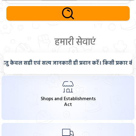
-Date:
19/06/2026
सामान्य
EXPRESSION OF INTEREST FOR EMPANELMENT OF
SECONDARY CARE SERVICES
हमारी सेवाएं
-Date:
07/04/2026
महत्वपूर्ण सूचना
वल सही एवं सत्य जानकारी ही प्रदान करें। किसी प्रकार की धोखाधड़
📥 Click here to download the YES (Yoga Essentials and
Suryanamaskar )app.
⬇️ Click here to download 📃 User Manual
-Date:
13/10/2025
Shops and Establishments
Act